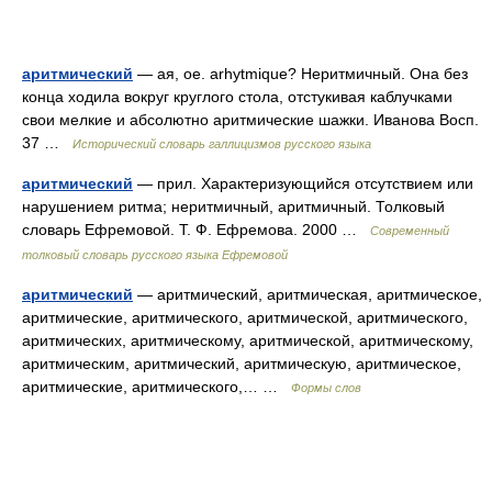
аритмический
— ая, ое. arhytmique? Неритмичный. Она без
конца ходила вокруг круглого стола, отстукивая каблучками
свои мелкие и абсолютно аритмические шажки. Иванова Восп.
37 …
Исторический словарь галлицизмов русского языка
аритмический
— прил. Характеризующийся отсутствием или
нарушением ритма; неритмичный, аритмичный. Толковый
словарь Ефремовой. Т. Ф. Ефремова. 2000 …
Современный
толковый словарь русского языка Ефремовой
аритмический
— аритмический, аритмическая, аритмическое,
аритмические, аритмического, аритмической, аритмического,
аритмических, аритмическому, аритмической, аритмическому,
аритмическим, аритмический, аритмическую, аритмическое,
аритмические, аритмического,… …
Формы слов